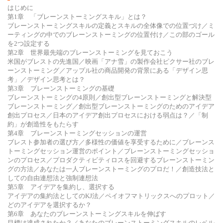
はじめに
第1章 「ブレーンストーミングスキル」とは？
ブレーンストーミングスキルの定義とスキルの全体像での位置づけ／ミ
ーティングの中でのブレーンストーミングの位置付け／この部のゴール
を2つ設定する
第2章 世界最先端のブレーンストーミングを見ておこう
米国がブレストの先進国／映画「アナ雪」の製作会社ピクサー社のブレ
ーンストーミング／アップル社の商品開発の背景にある「デザイン思
考」／デザイン思考とは？
第3章 ブレーンストーミングの基礎
ブレーンストーミングの4原則／創出型ブレーンストーミングと解決型
ブレーンストーミング／創出型ブレーンストーミングのためのアイデア
創出プロセス／日本のアイデア創出プロセスにおける弱点は？／「制
約」が創造性をもたらす
第4章 ブレーンストーミングセッションの運営
ブレスト参加者の選び方／多様性の価値を享受するために／ブレーンス
トーミングセッション運営のポイント／ブレーンストーミングセッショ
ンのプロセス／プロダクティビティロスを回避するブレーンストーミン
グの方法／あなたは一人ブレーンストーミングのプロだ！／創造技法と
しての自由連想法と強制連想法
第5章 アイデアを集約し、選択する
アイデアの集約法としてのKJ法／ペイオフマトリックスへのプロット／
どのアイデアを選択するか？
第6章 あなたのブレーンストーミングスキルを伸ばす
目標は達成されたか？／あなたのブレーンストーミングスキルのレベル