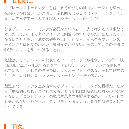
「はじめに」
「ブレーンストーミング」とは、多くのひとの脳（ブレーン）を集め、
発想をぶつけ合い、かき回し、暴れ回らせること（ストーミング）で、
新しいアイデアを生み出す試み・技法・スキルのことだ。
なぜブレーンストーミングが必要かというと、一人で考えるより多数で
考えたほうが、より良いアイデアに到達しやすいからだ。ただうまくい
かないことも多い。成功の確率を上げたいなら、そもそもブレーンスト
ーミングとは何なのかという知識が欠かせない。その上で、この手法に
独特のスキルを身につけることだ。
最近はシリコンバレーを代表するiPhoneのアップル社や、ディズニー映
画の3Dアニメを作成するピクサー社のブレーンストーミングが喧伝さ
れている。しかしこの講座では、よりオーソドックスな、そして結局の
ところ、より役に立つブレーンストーミング手法を伝えたい。
創造的なアイデアを生み出すのがブレーンストーミングの目標だ。だか
ら「創造的になれ」といわれても、どうすれば創造的になれるのか分か
らない。「コンピテンシーの概念的思考力を駆使するのだ」といわれて
も分からない。ただただ「質より量」と考えよう。創造性は結果として
付いてくる。
「目次」