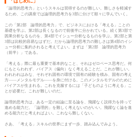
「はじめに」
「論理的思考力」というスキルは習得するのが難しい。難しさを軽減す
るため、この講座では論理的思考力を3部に分けて順々に学んでいく。
この「第2部 論理的思考力」で、ビジネスにおける「考える」ことの
基礎を学ぶ。第2部は長くなるので前後半に分かれている。続く第3部で
因果分析なるものを、第4部でイシュー分析なるものを学ぶ。第2部と第
3部は比較的容易なはずだ。だから論理的思考力の難しさは第4部のイシ
ュー分析に集約されると考えてよい。まずは「第2部 論理的思考力
（前半）」である。
「考える」際に最も重要で基本的なこと、それはゼロベース思考だ。何
にもとらわれず、バイアス（偏向）なく考えることだ。これが難しい。
われわれはみな、それぞれ固有の環境で固有の経験を積み、固有の考え
方――メンタルモデル――を身に付ける。このメンタルモデルのために
バイアスが生まれる。これを克服するには「子どものように考える」こ
とが必要だ。これが難しいのだ。
論理的思考力は、ある一定の結論に至る論を、飛躍なく説得力を持って
進める能力だ。「論理的」を難しく考えないのがいい。飛躍なく論を進
める能力だと考えればよい。これなら難しくない。
さあ、「考える」スキルの世界にまず一歩、踏み込んでみよう。