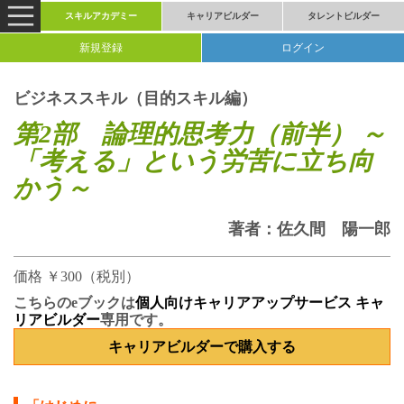
スキルアカデミー
キャリアビルダー
タレントビルダー
新規登録
ログイン
ビジネススキル（目的スキル編）
第2部 論理的思考力（前半） ～
「考える」という労苦に立ち向
かう～
著者：
佐久間 陽一郎
価格 ￥300（税別）
こちらのeブックは
個人向けキャリアアップサービス キャ
リアビルダー
専用です。
キャリアビルダーで購入する