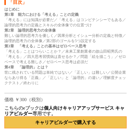
「目次」
はじめに
第1章 能力における「考える」ことの定義
「考える」には知識が必要だ／「考える」はコンピテンシーでもある／
論理的思考力の定義とスキルの全体像での位置づけ
第2章 論理的思考力の全体像
難しい論理的思考力を優しく／因果分析とイシュー分析の定義と特徴／
論理的思考力の全体像／第2部のゴールを5つ設定する
第3章 「考える」ことの基本はゼロベース思考
「考える」ことはつらいことか？／未来工業創業者の故山田昭男氏の
「考える」／四大思考習慣病は直せるか？／問題「絵を描こう」／ゼロ
ベースで考える難しさ／ゼロベース思考は必須だ
第4章 「論理的」とは？
世に残されている問題は単純ではない／「正しい」は難しい／公開企業
ならあり得る「正義」／「正しい」と「論理的」の違い／理解度チェッ
クテスト／終わりに
価格 ￥300（税別）
こちらのeブックは
個人向けキャリアアップサービス キャ
リアビルダー
専用です。
キャリアビルダーで購入する