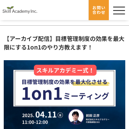
menu
スキルアカデミー
講座一覧
お問い
合わせ
【アーカイブ配信】目標管理制度の効果を最大限にする1on1のやり方教え
ます！
【アーカイブ配信】目標管理制度の効果を最大
限にする1on1のやり方教えます！