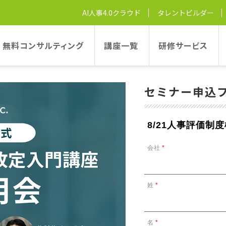
構築・改定入門講座』 – 2025年8月21日
AI人事4.0クラウド
タレントビルダー
・改定入門講座』 – 2025年8月
無料コンサルティング
講座一覧
研修サービス
セミナー申込
8/21人事評価
会社
*
姓
*
名
*