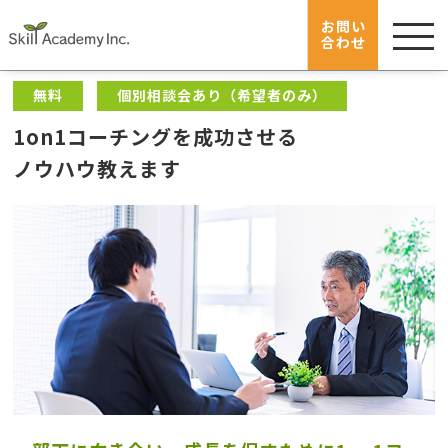
menu
スキルアカデミー
講座一覧
お問い
合わせ
1on1コーチングを成功せさせる ノウハウ教えます
無料
個別相談会あり（希望者のみ）
1on1コーチングを成功させる
ノウハウ教えます